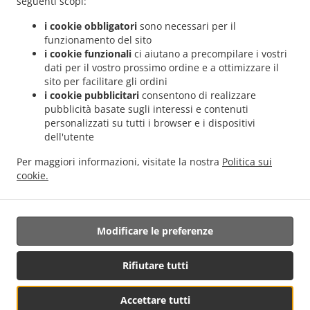
seguenti scopi:
.
.
.
del Bosco
Pizza Servizio di consegna Sanfrè
Pizza Servizio di consegna Ronchi
i cookie obbligatori
sono necessari per il
.
.
Pizza Servizio di consegna Falchetto
Pizza Servizio di consegna Madonna di Loreto
funzionamento del sito
.
.
Pizza Servizio di consegna La Grangia
Pizza Servizio di consegna Area Artigianale
i cookie funzionali
ci aiutano a precompilare i vostri
dati per il vostro prossimo ordine e a ottimizzare il
.
.
Pizza Servizio di consegna Curtin
Pizza Servizio di consegna Gianoglio
Pizza
sito per facilitare gli ordini
.
.
Servizio di consegna Quinto Bianco
Pizza Servizio di consegna Casello Autorstrada
i cookie pubblicitari
consentono di realizzare
.
.
Pizza Servizio di consegna Marene
Pizza Servizio di consegna San Martino
Pizza
pubblicità basate sugli interessi e contenuti
.
.
Servizio di consegna Cervere
Pizza Servizio di consegna Sommariva del Bosco
Pizza
personalizzati su tutti i browser e i dispositivi
dell'utente
.
.
Servizio di consegna Cappellazzo
Pizza Servizio di consegna Giardina
Pizza Servizio
.
.
di consegna Grione
Pizza Servizio di consegna Motta
Pizza Servizio di consegna
Per maggiori informazioni, visitate la nostra
Politica sui
.
.
Agostinassi
Pizza Servizio di consegna Cinzano
Pizza Servizio di consegna Tetti
cookie.
.
.
.
Famolassi
Pizza Servizio di consegna Maniga
Hamburger Servizio di consegna
.
Insalate Servizio di consegna
Consegna cibo da asporto
Modificare le preferenze
Rifiutare tutti
Accettare tutti