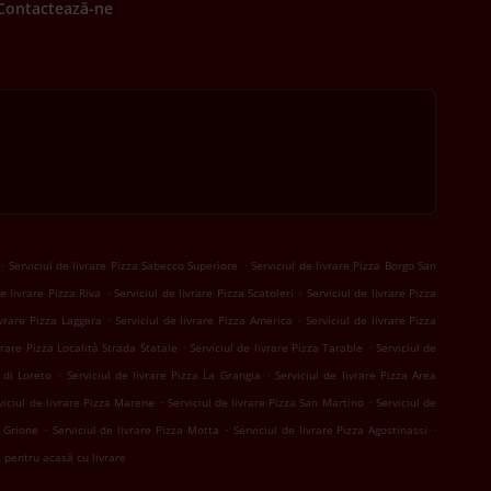
Contactează-ne
.
.
Serviciul de livrare Pizza Sabecco Superiore
Serviciul de livrare Pizza Borgo San
.
.
de livrare Pizza Riva
Serviciul de livrare Pizza Scatoleri
Serviciul de livrare Pizza
.
.
ivrare Pizza Laggera
Serviciul de livrare Pizza America
Serviciul de livrare Pizza
.
.
ivrare Pizza Località Strada Statale
Serviciul de livrare Pizza Tarable
Serviciul de
.
.
 di Loreto
Serviciul de livrare Pizza La Grangia
Serviciul de livrare Pizza Area
.
.
viciul de livrare Pizza Marene
Serviciul de livrare Pizza San Martino
Serviciul de
.
.
.
a Grione
Serviciul de livrare Pizza Motta
Serviciul de livrare Pizza Agostinassi
pentru acasă cu livrare