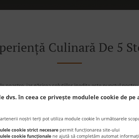
periență Culinară De 5 St
 noastre, iar găsirea soluțiilor inedite este punctul nostru
mandă de mâncare este mai rapid, mai ușor și mai convenab
le dvs. în ceea ce privește modulele cookie de pe 
artenerii noștri terți pot utiliza module cookie în următoarele scopu
lele cookie strict necesare
permit funcționarea site-ului
lele cookie funcționale
ne ajută să completăm automat informații
Suntem tare mândri să-ți o