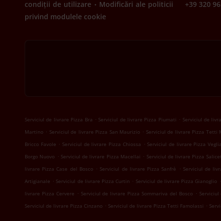
.
condiții de utilizare
Modificări ale politicii
+39 320 96
privind modulele cookie
.
.
Serviciul de livrare Pizza Bra
Serviciul de livrare Pizza Piumati
Serviciul de liv
.
.
Martino
Serviciul de livrare Pizza San Maurizio
Serviciul de livrare Pizza Tetti
.
.
Bricco Favole
Serviciul de livrare Pizza Chiossa
Serviciul de livrare Pizza Vegli
.
.
Borgo Nuovo
Serviciul de livrare Pizza Macellai
Serviciul de livrare Pizza Salice
.
.
livrare Pizza Case del Bosco
Serviciul de livrare Pizza Sanfrè
Serviciul de liv
.
.
Artigianale
Serviciul de livrare Pizza Curtin
Serviciul de livrare Pizza Gianoglio
.
.
livrare Pizza Cervere
Serviciul de livrare Pizza Sommariva del Bosco
Serviciul
.
.
Serviciul de livrare Pizza Cinzano
Serviciul de livrare Pizza Tetti Famolassi
Servi