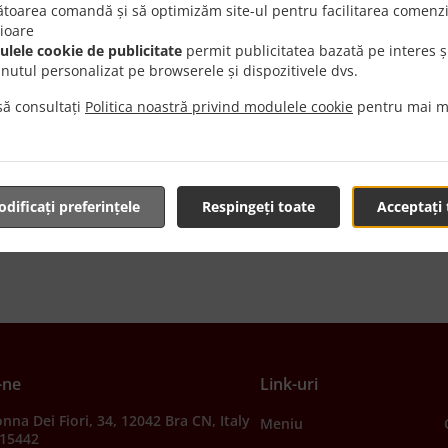
toarea comandă și să optimizăm site-ul pentru facilitarea comenzi
pentru mai târziu. Îți dăm a
rioare
ridicare sau livrare la o oră 
lele cookie de publicitate
permit publicitatea bazată pe interes ș
Acum este mult mai ușor să î
inutul personalizat pe browserele și dispozitivele dvs.
dorești.
ă consultați
Politica noastră privind modulele cookie
pentru mai m
Comandă pe
dificați preferințele
Respingeți toate
Acceptați 
-ne
Link-uri
nna Dei Fiori, 34, 12042 Bra CN, Italy
Meniu
415442