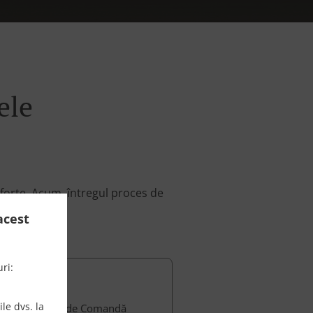
ele
 forte. Acum, întregul proces de
il.
acest
ri:
le dvs. la
ferim serviciul de Comandă