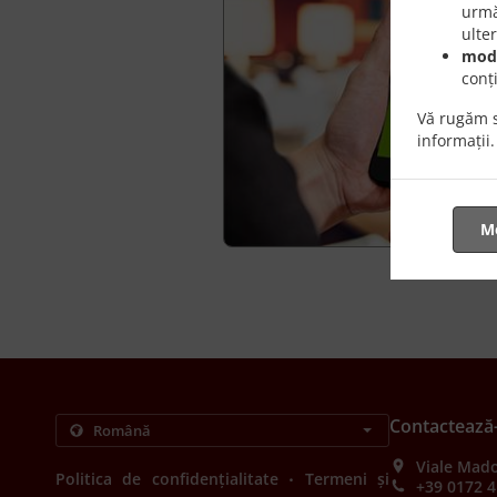
urmă
ulte
modu
conț
Vă rugăm s
informații.
Mo
Contactează
Viale Mado
.
Politica de confidențialitate
Termeni și
+39 0172 