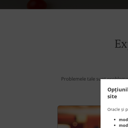
Ex
Problemele tale sunt problemele
co
Opțiuni
site
Oracle și p
modu
modu