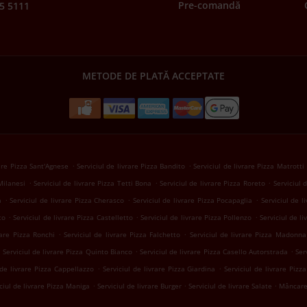
Pre-comandă
5 5111
METODE DE PLATĂ ACCEPTATE
.
.
rare Pizza Sant'Agnese
Serviciul de livrare Pizza Bandito
Serviciul de livrare Pizza Matrotti
.
.
.
 Milanesi
Serviciul de livrare Pizza Tetti Bona
Serviciul de livrare Pizza Roreto
Serviciul 
.
.
.
a
Serviciul de livrare Pizza Cherasco
Serviciul de livrare Pizza Pocapaglia
Serviciul de l
.
.
.
to
Serviciul de livrare Pizza Castelletto
Serviciul de livrare Pizza Pollenzo
Serviciul de l
.
.
rare Pizza Ronchi
Serviciul de livrare Pizza Falchetto
Serviciul de livrare Pizza Madonna
.
.
.
Serviciul de livrare Pizza Quinto Bianco
Serviciul de livrare Pizza Casello Autorstrada
Ser
.
.
 de livrare Pizza Cappellazzo
Serviciul de livrare Pizza Giardina
Serviciul de livrare Pizz
.
.
.
ciul de livrare Pizza Maniga
Serviciul de livrare Burger
Serviciul de livrare Salate
Mâncare 