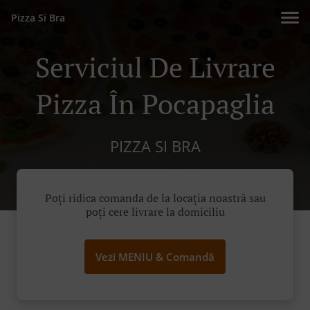
Pizza Si Bra
Serviciul De Livrare
Pizza În Pocapaglia
PIZZA SI BRA
Poți ridica comanda de la locația noastră sau
poți cere livrare la domiciliu
Vezi MENIU & Comandă