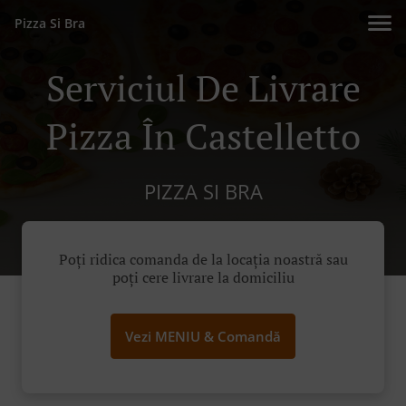
Pizza Si Bra
Serviciul De Livrare
Pizza În Castelletto
PIZZA SI BRA
Poți ridica comanda de la locația noastră sau
poți cere livrare la domiciliu
Vezi MENIU & Comandă